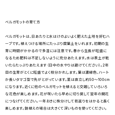
ベルガモットの育て方
ベルガモットは、日あたりと水はけのよいよく肥えた土地を好むハ
ーブです。植えつける場所にたっぷり腐葉土をいれます。初期の生
育に時間がかかるので多湿には注意です。春から生長が旺盛に
なるため肥料は不足しないように充分あたえます。水は表土が乾
いたらたっぷりあたえます（日中の水やりは避けてください）。2年
目の生育がとくに旺盛でよく枝分かれします。葉は濃緑色、ハート
か長いタマゴ型で先がとがっています。茎は直立し約50〜100cm
になります。近くに他のベルガモットを植えると交雑していろいろ
な花色が楽しめます。花が咲いたら早めに切り戻して翌年の開花
につなげてください。一年おきに株分けして若返りをはかると長く
楽しめます。鉢植えの場合は大きくて深いものを使ってください。