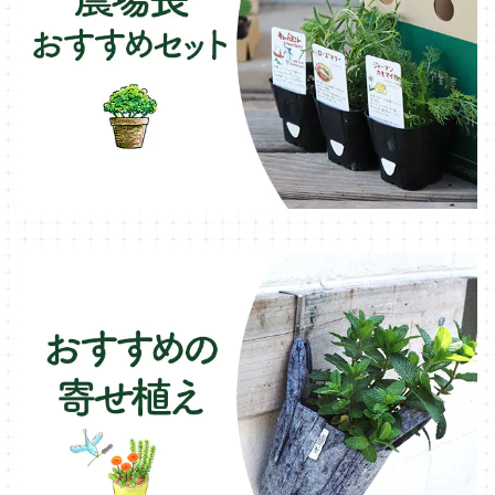
ファイバー製プランター
ヒソップ・ハーブ苗
シェード
ブリキ製プランター
オレガノ・ハーブ苗
テーブル・チェア・ベンチ
木製プランター
フェンネル・ハーブ苗
デッキ・タイル・人工芝
カモミール・ハーブ苗
イルミネーション・ライト
ラベンダー・ハーブ苗
ローズマリー・ハーブ苗
ガーデンベジタ・イタリア野菜