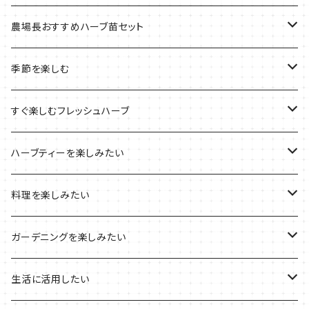
季節のおすすめ商品
フェルトプランターの栽培キット
農場長おすすめハーブ苗セット
ルーツポーチの栽培キット
農場長おすすめセット
季節を楽しむ
ブリキプランターの栽培キット
おすすめの寄せ植え
2022年のお正月
すぐ楽しむフレッシュハーブ
木製プランターの栽培キット
2022年の母の日
ハーブミックス
ハーブティーを楽しみたい
プラ製プランターの栽培キット
2021年の敬老の日
ハーブブーケ
ハーブティーの定番ハーブ
料理を楽しみたい
その他のプランターの栽培キット
2021年のハロウィン
フレッシュハーブ
リラックスしたい時に
料理の定番ハーブ
ガーデニングを楽しみたい
2021年のクリスマス
シャキッとしたい時に
イタリア料理に
花を楽しみたい
生活に活用したい