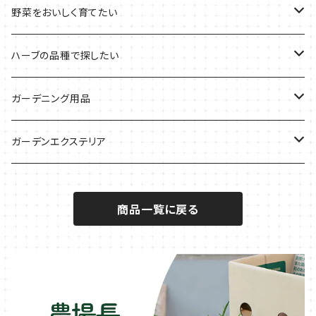
デトックスに
魚料理に
カラーリーフ
パーティーハーブ
野菜をおいしく育てたい
気分で香りを楽しみたい
BBQ・肉料理に
ハーブガーデンづくりに
インスタ映えハーブ
トマトのコンパニオン
ハーブの品種で探したい
サラダに使いたい
夏のハーブガーデンに
虫よけに使いたい
ジャガイモのコンパニオン
ミント・ハーブ苗
ガーデニング用品
秋植えで料理に
ハーブバスに
葉物野菜のコンパニオン
バジル・ハーブ苗
その他
ガーデンエクステリア
メディカルハーブ
ナスのコンパニオン
セージ・ハーブ苗
VegTrug（ベジトラグ）
プランター・シェルフ
商品一覧に戻る
キュウリのコンパニオン
タイム・ハーブ苗
プランター
パラソル
テラコッタ製プランター
ニンジンのコンパニオン
ボリジ・ハーブ苗
トレリス
樹脂製 / プラ製プランター
イチゴをおいしく育てたい
マロウ・ハーブ苗
オーニング