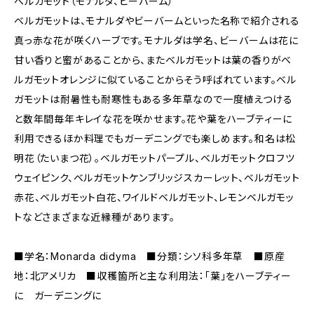
ベルガモット（モナルダ、ビーバーム）
ベルガモットは、モナルダやビーバームといった名称で紹介される
真っ赤な花が咲くハーブです。モナルダは学名、ビーバームは花に
甘い香りと蜜があることから、またベルガモットは葉の香りがベ
ルガモットオレンジに似ていることからそう呼ばれています。ベル
ガモットは耐暑性も耐寒性もある多年草なので一度植えつける
と数年間毎年キレイな花を咲かせます。花や葉をハーブティーに
利用できるほか料理でもガーデニングでも楽しめます。和名は松
明花（たいまつ花）。ベルガモットパープル、ベルガモットクロフツ
ウェイピンク、ベルガモットケンブリッジスカーレット、ベルガモット
赤花、ベルガモット白花、ワイルドベルガモット、レモンベルガモッ
トなどさまざまな近縁種があります。
■学名：Monarda didyma ■分類：シソ科多年草 ■原産
地：北アメリカ ■収穫箇所と主な利用法：「葉」をハーブティー
に ガーデニングに