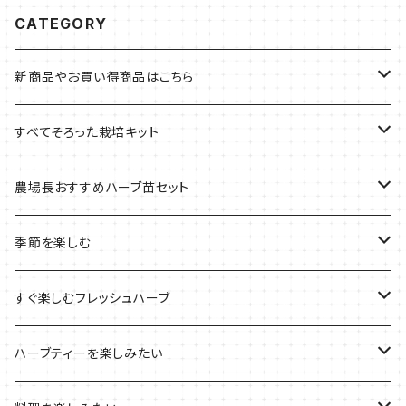
CATEGORY
新商品やお買い得商品はこちら
今イチオシの商品
すべてそろった栽培キット
季節のおすすめ商品
フェルトプランターの栽培キット
農場長おすすめハーブ苗セット
ルーツポーチの栽培キット
農場長おすすめセット
季節を楽しむ
ブリキプランターの栽培キット
おすすめの寄せ植え
2022年のお正月
すぐ楽しむフレッシュハーブ
木製プランターの栽培キット
2022年の母の日
ハーブミックス
ハーブティーを楽しみたい