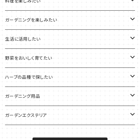
プラ製プランターの栽培キット
2021年の敬老の日
ハーブブーケ
ハーブティーの定番ハーブ
料理を楽しみたい
その他のプランターの栽培キット
2021年のハロウィン
フレッシュハーブ
リラックスしたい時に
料理の定番ハーブ
ガーデニングを楽しみたい
2021年のクリスマス
シャキッとしたい時に
イタリア料理に
花を楽しみたい
生活に活用したい
デトックスに
魚料理に
カラーリーフ
パーティーハーブ
野菜をおいしく育てたい
気分で香りを楽しみたい
BBQ・肉料理に
ハーブガーデンづくりに
インスタ映えハーブ
トマトのコンパニオン
ハーブの品種で探したい
サラダに使いたい
夏のハーブガーデンに
虫よけに使いたい
ジャガイモのコンパニオン
ミント・ハーブ苗
ガーデニング用品
秋植えで料理に
ハーブバスに
葉物野菜のコンパニオン
バジル・ハーブ苗
その他
ガーデンエクステリア
メディカルハーブ
ナスのコンパニオン
セージ・ハーブ苗
VegTrug（ベジトラグ）
プランター・シェルフ