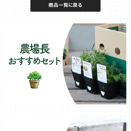
商品一覧に戻る
キュウリのコンパニオン
タイム・ハーブ苗
プランター
パラソル
テラコッタ製プランター
ニンジンのコンパニオン
ボリジ・ハーブ苗
トレリス
樹脂製 / プラ製プランター
イチゴをおいしく育てたい
マロウ・ハーブ苗
オーニング
ファイバー製プランター
ヒソップ・ハーブ苗
シェード
ブリキ製プランター
オレガノ・ハーブ苗
テーブル・チェア・ベンチ
木製プランター
フェンネル・ハーブ苗
デッキ・タイル・人工芝
カモミール・ハーブ苗
イルミネーション・ライト