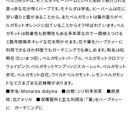
ベルガモットは、モナルダやビーバームといった名称で紹介される
真っ赤な花が咲くハーブです。モナルダは学名、ビーバームは花に
甘い香りと蜜があることから、またベルガモットは葉の香りがベ
ルガモットオレンジに似ていることからそう呼ばれています。ベル
ガモットは耐暑性も耐寒性もある多年草なので一度植えつける
と数年間毎年キレイな花を咲かせます。花や葉をハーブティーに
利用できるほか料理でもガーデニングでも楽しめます。和名は松
明花（たいまつ花）。ベルガモットパープル、ベルガモットクロフツ
ウェイピンク、ベルガモットケンブリッジスカーレット、ベルガモット
赤花、ベルガモット白花、ワイルドベルガモット、レモンベルガモッ
トなどさまざまな近縁種があります。
■学名：Monarda didyma ■分類：シソ科多年草 ■原産
地：北アメリカ ■収穫箇所と主な利用法：「葉」をハーブティー
に ガーデニングに