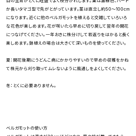
目の生育がとくに旺盛でよく枝分かれします。葉は濃緑色、ハート
か長いタマゴ型で先がとがっています。茎は直立し約50〜100cm
になります。近くに他のベルガモットを植えると交雑していろいろ
な花色が楽しめます。花が咲いたら早めに切り戻して翌年の開花
につなげてください。一年おきに株分けして若返りをはかると長く
楽しめます。鉢植えの場合は大きくて深いものを使ってください。
夏：開花後期にうどんこ病にかかりやすいので早めの収穫をかね
て株元から刈り取ってムレないように風通しをよくしてください。
冬：とくに必要ありません。
ベルガモットの使い方