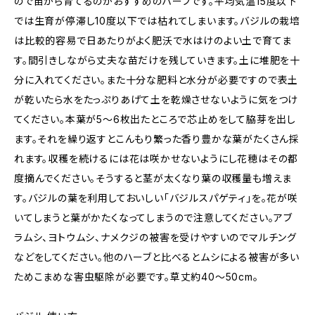
ので苗から育てるのがおすすめのハーブです。平均気温15度以下
では生育が停滞し10度以下では枯れてしまいます。バジルの栽培
は比較的容易で日あたりがよく肥沃で水はけのよい土で育てま
す。間引きしながら丈夫な苗だけを残していきます。土に堆肥を十
分に入れてください。また十分な肥料と水分が必要ですので表土
が乾いたら水をたっぷりあげて土を乾燥させないように気をつけ
てください。本葉が5〜6枚出たところで芯止めをして脇芽を出し
ます。それを繰り返すとこんもり繁った香り豊かな葉がたくさん採
れます。収穫を続けるには花は咲かせないようにし花穂はその都
度摘んでください。そうすると茎が太くなり葉の収穫量も増えま
す。バジルの葉を利用しておいしい「バジルスパゲティ」を。花が咲
いてしまうと葉がかたくなってしまうので注意してください。アブ
ラムシ、ヨトウムシ、ナメクジの被害を受けやすいのでマルチング
などをしてください。他のハーブと比べるとムシによる被害が多い
ためこまめな害虫駆除が必要です。草丈約40〜50cm。