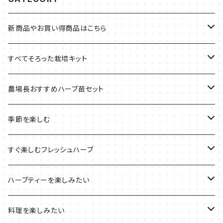
新商品やお買い得商品はこちら
今イチオシの商品
すべてそろった栽培キット
季節のおすすめ商品
フェルトプランターの栽培キット
農場長おすすめハーブ苗セット
ルーツポーチの栽培キット
農場長おすすめセット
季節を楽しむ
ブリキプランターの栽培キット
おすすめの寄せ植え
2022年のお正月
すぐ楽しむフレッシュハーブ
木製プランターの栽培キット
2022年の母の日
ハーブミックス
ハーブティーを楽しみたい
プラ製プランターの栽培キット
2021年の敬老の日
ハーブブーケ
ハーブティーの定番ハーブ
料理を楽しみたい