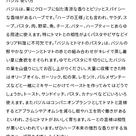
バジル 使い方
バジルは、葉にクローブに似た清涼な香りとピリッとスパイシー
な香味があるハーブです。「ハーブの王様」とも言われ、サラダ、ス
ープ、パスタ、肉、野菜、魚、チーズ、バター、ハーブティーとあらゆ
る用途に使えます。特にトマトとの相性がよくパスタやピザなどイ
タリア料理に不可欠です。「バジルとトマトのパスタ」は、バジルの
鮮やかなグリーンとトマトの赤との組み合わせがキレイで蒸し暑
い夏に食欲をそそられます。ゆでたパスタに千切りにしたバジル
の葉を山盛りにしてお召し上がりください。大量に収穫できた時
はオリーブオイル、ガーリック、松の実、レモン汁、パルメザンチー
ズなどと一緒にミキサーにかけてペーストを作ってみてはどうで
しょうか。トースト、サンドイッチ、パスタ、カナッペなどにいろいろ
使えます。またバジルはコンパニオンプランツとしてトマトと混植
するとアブラムシやアオムシを減らし蚊やハエを防ぐ働きがある
といわれ、さらにトマトがおいしく育ちます。ルーとの混植は相性
が悪いといわれています。ぜひハーブ本来の強烈な香りがする当