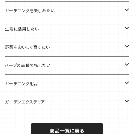
その他のプランターの栽培キット
2021年のハロウィン
フレッシュハーブ
リラックスしたい時に
料理の定番ハーブ
ガーデニングを楽しみたい
2021年のクリスマス
シャキッとしたい時に
イタリア料理に
花を楽しみたい
生活に活用したい
デトックスに
魚料理に
カラーリーフ
パーティーハーブ
野菜をおいしく育てたい
気分で香りを楽しみたい
BBQ・肉料理に
ハーブガーデンづくりに
インスタ映えハーブ
トマトのコンパニオン
ハーブの品種で探したい
サラダに使いたい
夏のハーブガーデンに
虫よけに使いたい
ジャガイモのコンパニオン
ミント・ハーブ苗
ガーデニング用品
秋植えで料理に
ハーブバスに
葉物野菜のコンパニオン
バジル・ハーブ苗
その他
ガーデンエクステリア
メディカルハーブ
ナスのコンパニオン
セージ・ハーブ苗
VegTrug（ベジトラグ）
プランター・シェルフ
商品一覧に戻る