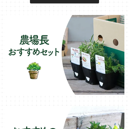
キュウリのコンパニオン
タイム・ハーブ苗
プランター
パラソル
テラコッタ製プランター
ニンジンのコンパニオン
ボリジ・ハーブ苗
トレリス
樹脂製 / プラ製プランター
イチゴをおいしく育てたい
マロウ・ハーブ苗
オーニング
ファイバー製プランター
ヒソップ・ハーブ苗
シェード
ブリキ製プランター
オレガノ・ハーブ苗
テーブル・チェア・ベンチ
木製プランター
フェンネル・ハーブ苗
デッキ・タイル・人工芝
カモミール・ハーブ苗
イルミネーション・ライト
ラベンダー・ハーブ苗