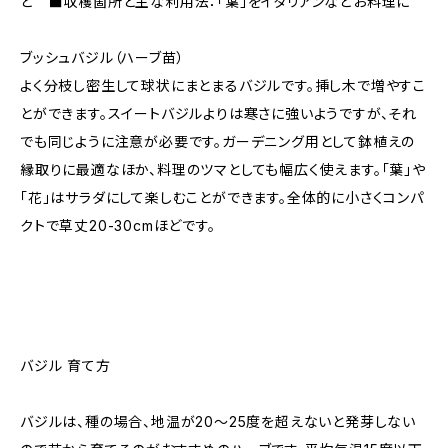
ど ■収穫箇所と主な利用法：「葉」をイタリアンなどお料理に
ブッシュバジル（ハーブ苗）
よく分枝し密生して球状にまとまるバジルです。挿し木で増やすこ
とができます。スイートバジルよりは寒さに強いようですが、それ
でも同じように注意が必要です。ガーデニング用として鉢植えの
縁取りに最適なほか、料理のツマとしても幅広く使えます。「葉」や
「花」はサラダにして楽しむことができます。全体的に小さくコンパ
クトで草丈20-30cmほどです。
バジル 育て方
バジルは、種の場合、地温が20〜25度を超えないと発芽しない