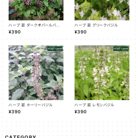
ハーブ 苗 ダークオパールバジ
ハーブ 苗 グリークバジル
ル
¥390
¥390
ハーブ 苗 ホーリーバジル
ハーブ 苗 レモンバジル
¥390
¥390
CATEGORY