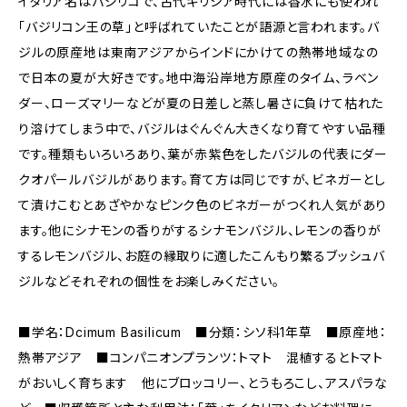
イタリア名はバジリコで、古代ギリシア時代には香水にも使われ
「バジリコン王の草」と呼ばれていたことが語源と言われます。バ
ジルの原産地は東南アジアからインドにかけての熱帯地域なの
で日本の夏が大好きです。地中海沿岸地方原産のタイム、ラベン
ダー、ローズマリーなどが夏の日差しと蒸し暑さに負けて枯れた
り溶けてしまう中で、バジルはぐんぐん大きくなり育てやすい品種
です。種類もいろいろあり、葉が赤紫色をしたバジルの代表にダー
クオパールバジルがあります。育て方は同じですが、ビネガーとし
て漬けこむとあざやかなピンク色のビネガーがつくれ人気があり
ます。他にシナモンの香りがするシナモンバジル、レモンの香りが
するレモンバジル、お庭の縁取りに適したこんもり繁るブッシュバ
ジルなどそれぞれの個性をお楽しみください。
■学名：Dcimum Basilicum ■分類：シソ科1年草 ■原産地：
熱帯アジア ■コンパニオンプランツ：トマト 混植するとトマト
がおいしく育ちます 他にブロッコリー、とうもろこし、アスパラな